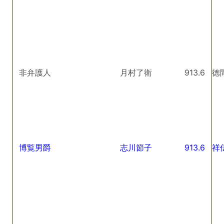
非弁護人
月村了衛
913.6
徳
博覧男爵
志川節子
913.6
祥