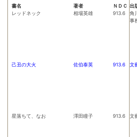
書名
著者
ＮＤＣ
出
レッドネック
相場英雄
913.6
角
事
己丑の大火
佐伯泰英
913.6
文
星落ちて、なお
澤田瞳子
913.6
文