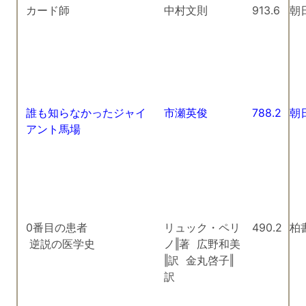
カード師
中村文則
913.6
朝
誰も知らなかったジャイ
市瀬英俊
788.2
朝
アント馬場
0番目の患者
リュック・ペリ
490.2
柏
逆説の医学史
ノ‖著 広野和美
‖訳 金丸啓子‖
訳