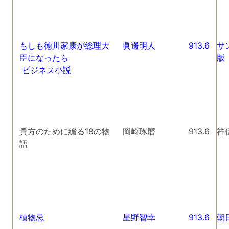
もしも徳川家康が総理大
眞邊明人
913.6
サ
臣になったら
版
ビジネス小説
貴方のために綴る18の物
岡崎琢磨
913.6
祥
語
植物忌
星野智幸
913.6
朝