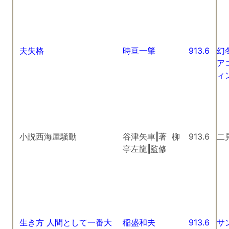
夫失格
時亘一肇
913.6
幻
ア
ィ
小説西海屋騒動
谷津矢車‖著 柳
913.6
二
亭左龍‖監修
生き方 人間として一番大
稲盛和夫
913.6
サ