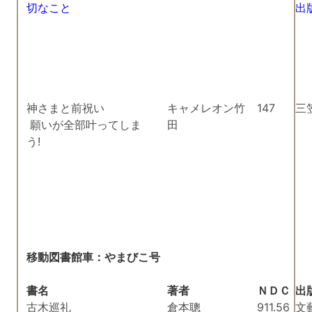
切なこと
出
神さまと前祝い
キャメレオン竹
147
三
願いが全部叶ってしま
田
う!
移動図書館車：やまびこ号
書名
著者
ＮＤＣ
出
古木巡礼
倉本聰
911.56
文