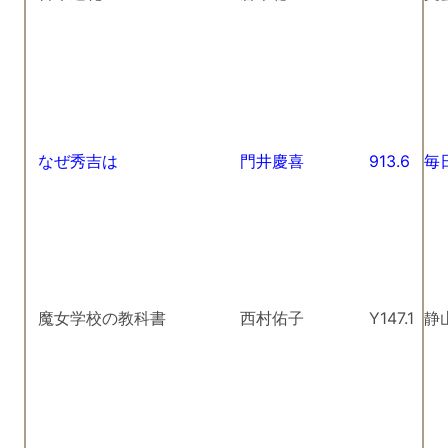
なぜ秀吉は
門井慶喜
913.6
毎
魔女学校の教科書
西村佑子
Y147.1
静