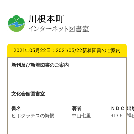
2021年05月22日：2021/05/22新着図書のご案内
新刊及び新着図書のご案内
文化会館図書室
書名
著者
ＮＤＣ
出
ヒポクラテスの悔恨
中山七里
913.6
祥